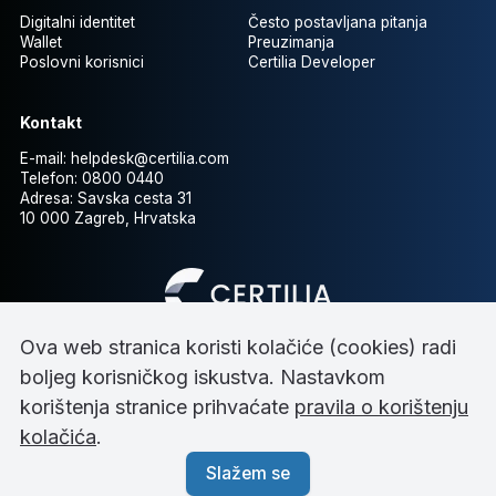
Digitalni identitet
Često postavljana pitanja
Wallet
Preuzimanja
Poslovni korisnici
Certilia Developer
Kontakt
E-mail:
helpdesk@certilia.com
Telefon:
0800 0440
Adresa:
Savska cesta 31
10 000 Zagreb, Hrvatska
Ova web stranica koristi kolačiće (cookies) radi
boljeg korisničkog iskustva. Nastavkom
korištenja stranice prihvaćate
pravila o korištenju
Impressum
kolačića
.
Uvjeti korištenja
Pravila o koristenju kolačića
Slažem se
Pravna dokumentacija