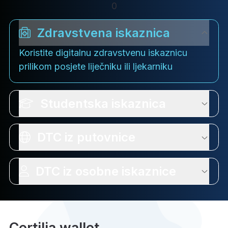
0
Zdravstvena iskaznica
Koristite digitalnu zdravstvenu iskaznicu
prilikom posjete liječniku ili ljekarniku
Studentska iskaznica
DTC iz putovnice
DTC iz osobne iskaznice
Certilia wallet