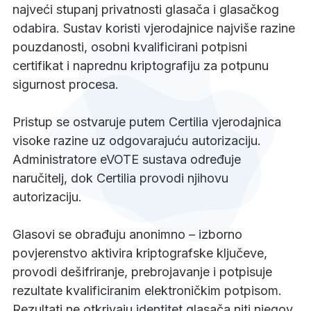
najveći stupanj privatnosti glasača i glasačkog
odabira. Sustav koristi vjerodajnice najviše razine
pouzdanosti, osobni kvalificirani potpisni
certifikat i naprednu kriptografiju za potpunu
sigurnost procesa.
Pristup se ostvaruje putem Certilia vjerodajnica
visoke razine uz odgovarajuću autorizaciju.
Administratore eVOTE sustava određuje
naručitelj, dok Certilia provodi njihovu
autorizaciju.
Glasovi se obrađuju anonimno – izborno
povjerenstvo aktivira kriptografske ključeve,
provodi dešifriranje, prebrojavanje i potpisuje
rezultate kvalificiranim elektroničkim potpisom.
Rezultati ne otkrivaju identitet glasača niti njegov