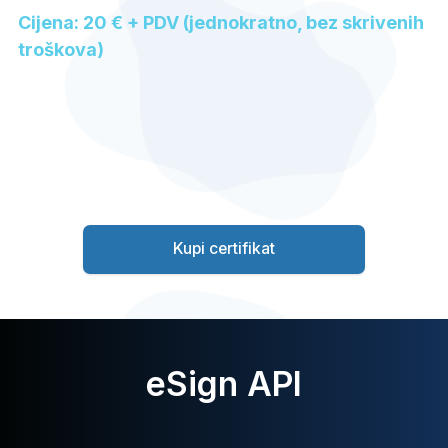
Cijena: 20 € + PDV (jednokratno, bez skrivenih
troškova)
Kupi certifikat
eSign API