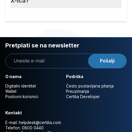
X-ica?
Pretplati se na newsletter
Pošalji
O nama
Podrška
Digitalni identitet
Često postavljana pitanja
Wallet
Preuzimanja
Poslovni korisnici
Certilia Developer
Kontakt
E-mail:
helpdesk@certilia.com
Telefon:
0800 0440