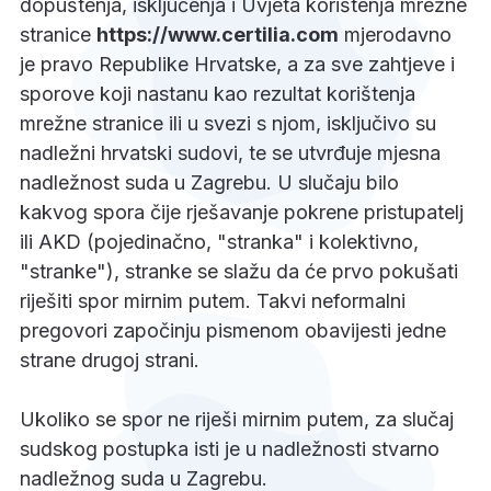
dopuštenja, isključenja i Uvjeta korištenja mrežne
stranice
https://www.certilia.com
mjerodavno
je pravo Republike Hrvatske, a za sve zahtjeve i
sporove koji nastanu kao rezultat korištenja
mrežne stranice ili u svezi s njom, isključivo su
nadležni hrvatski sudovi, te se utvrđuje mjesna
nadležnost suda u Zagrebu. U slučaju bilo
kakvog spora čije rješavanje pokrene pristupatelj
ili AKD (pojedinačno, "stranka" i kolektivno,
"stranke"), stranke se slažu da će prvo pokušati
riješiti spor mirnim putem. Takvi neformalni
pregovori započinju pismenom obavijesti jedne
strane drugoj strani.
Ukoliko se spor ne riješi mirnim putem, za slučaj
sudskog postupka isti je u nadležnosti stvarno
nadležnog suda u Zagrebu.