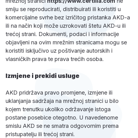
mrežnoj stranici
https://www.certilia.com
ne
smiju se reproducirati, distribuirati ili koristiti u
komercijalne svrhe bez izričitog pristanka AKD-a
ili na način koji može uzrokovati štetu AKD-u ili
trećoj strani. Dokumenti, podaci i informacije
objavljeni na ovim mrežnim stranicama mogu se
koristiti isključivo uz poštivanje autorskih i
vlasničkih prava te prava trećih osoba.
Izmjene i prekidi usluge
AKD pridržava pravo promjene, izmjene ili
uklanjanja sadržaja na mrežnoj stranici u bilo
kojem trenutku ukoliko održavanje istoga
postane posebice otegotno. U navedenome
smislu AKD se ne smatra odgovornim prema
pristupatelju ili trećoj strani.