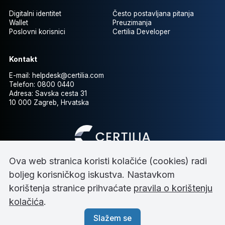
Digitalni identitet
Često postavljana pitanja
Wallet
Preuzimanja
Poslovni korisnici
Certilia Developer
Kontakt
E-mail:
helpdesk@certilia.com
Telefon:
0800 0440
Adresa:
Savska cesta 31
10 000 Zagreb, Hrvatska
Ova web stranica koristi kolačiće (cookies) radi
boljeg korisničkog iskustva. Nastavkom
korištenja stranice prihvaćate
pravila o korištenju
Impressum
kolačića
.
Uvjeti korištenja
Pravila o koristenju kolačića
Slažem se
Pravna dokumentacija