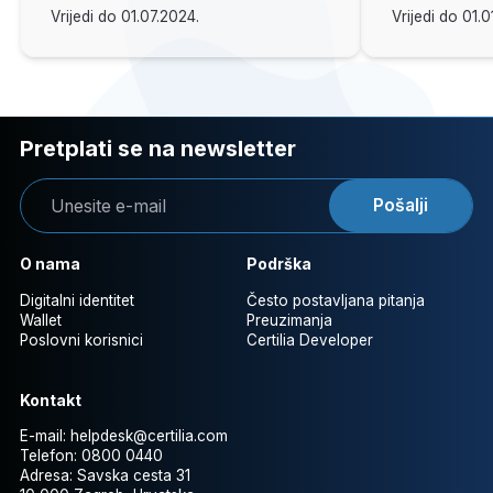
Vrijedi do 01.07.2024.
Vrijedi do 01.0
Pretplati se na newsletter
Pošalji
O nama
Podrška
Digitalni identitet
Često postavljana pitanja
Wallet
Preuzimanja
Poslovni korisnici
Certilia Developer
Kontakt
E-mail:
helpdesk@certilia.com
Telefon:
0800 0440
Adresa:
Savska cesta 31