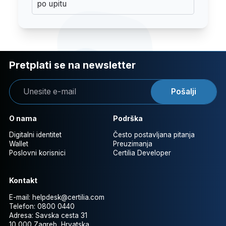
po upitu
Pretplati se na newsletter
Pošalji
O nama
Podrška
Digitalni identitet
Često postavljana pitanja
Wallet
Preuzimanja
Poslovni korisnici
Certilia Developer
Kontakt
E-mail:
helpdesk@certilia.com
Telefon:
0800 0440
Adresa:
Savska cesta 31
10 000 Zagreb, Hrvatska