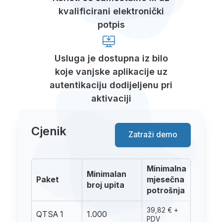
kvalificirani elektronički
potpis
Usluga je dostupna iz bilo
koje vanjske aplikacije uz
autentikaciju dodijeljenu pri
aktivaciji
Cjenik
Zatraži demo
Minimalna
Minimalan
Paket
mjesečna
broj upita
potrošnja
39,82 € +
QTSA 1
1.000
PDV